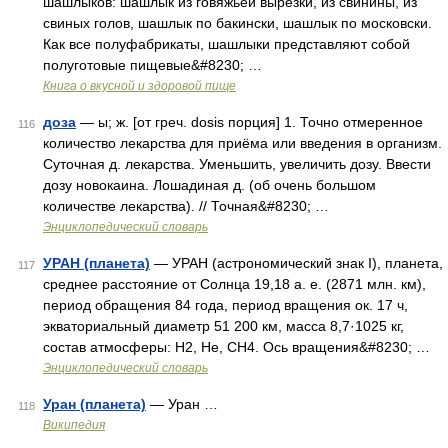
шашлыков: шашлык из говяжьей вырезки, из свинины, из
свиных голов, шашлык по бакински, шашлык по московски.
Как все полуфабрикаты, шашлыки представляют собой
полуготовые пищевые&#8230; …
Книга о вкусной и здоровой пище
доза
— ы; ж. [от греч. dosis порция] 1. Точно отмеренное
116
количество лекарства для приёма или введения в организм.
Суточная д. лекарства. Уменьшить, увеличить дозу. Ввести
дозу новокаина. Лошадиная д. (об очень большом
количестве лекарства). // Точная&#8230; …
Энциклопедический словарь
УРАН (планета)
— УРАН (астрономический знак I), планета,
117
среднее расстояние от Солнца 19,18 а. е. (2871 млн. км),
период обращения 84 года, период вращения ок. 17 ч,
экваториальный диаметр 51 200 км, масса 8,7·1025 кг,
состав атмосферы: Н2, Не, СН4. Ось вращения&#8230; …
Энциклопедический словарь
Уран (планета)
— Уран …
118
Википедия