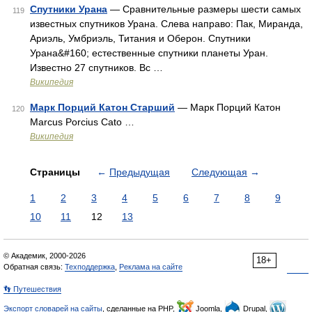
Спутники Урана
— Сравнительные размеры шести самых
119
известных спутников Урана. Слева направо: Пак, Миранда,
Ариэль, Умбриэль, Титания и Оберон. Спутники
Урана&#160; естественные спутники планеты Уран.
Известно 27 спутников. Вс …
Википедия
Марк Порций Катон Старший
— Марк Порций Катон
120
Marcus Porcius Cato …
Википедия
Страницы
←
Предыдущая
Следующая
→
1
2
3
4
5
6
7
8
9
10
11
12
13
© Академик, 2000-2026
18+
Обратная связь:
Техподдержка
,
Реклама на сайте
👣 Путешествия
Экспорт словарей на сайты
, сделанные на PHP,
Joomla,
Drupal,