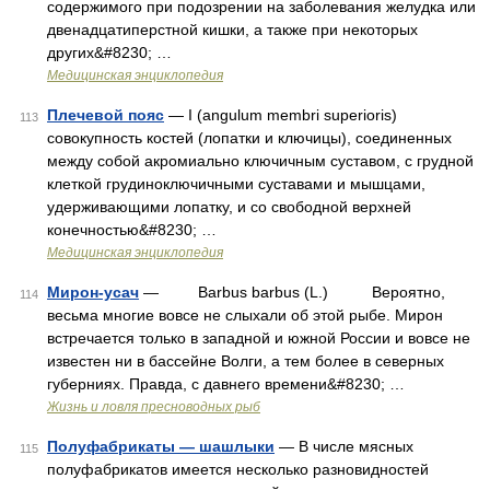
содержимого при подозрении на заболевания желудка или
двенадцатиперстной кишки, а также при некоторых
других&#8230; …
Медицинская энциклопедия
Плечевой пояс
— I (angulum membri superioris)
113
совокупность костей (лопатки и ключицы), соединенных
между собой акромиально ключичным суставом, с грудной
клеткой грудиноключичными суставами и мышцами,
удерживающими лопатку, и со свободной верхней
конечностью&#8230; …
Медицинская энциклопедия
Мирон-усач
— Barbus barbus (L.) Вероятно,
114
весьма многие вовсе не слыхали об этой рыбе. Мирон
встречается только в западной и южной России и вовсе не
известен ни в бассейне Волги, а тем более в северных
губерниях. Правда, с давнего времени&#8230; …
Жизнь и ловля пресноводных рыб
Полуфабрикаты — шашлыки
— В числе мясных
115
полуфабрикатов имеется несколько разновидностей